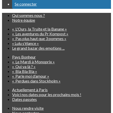
Se connecter
Qui sommes nous ?
Notre équipe
« L'Ours, la Truite et la Banane »
« Les aventures du Pr Kompost »
« Pas plus haut que 3 pommes »
« Lulu s'élance »
Le grand bazar des emotions ...
Pays Bonheur
« Le Mardi à Monoprix »
« Qui va là ? »
« Bla Bla Bla »
« Parle moi d’amour »
« Perdues dans Stockholm »
Actuellement à Paris
Voici nos dates pour les prochains mois !
Dates passées
Nous rendre visite
Nous contacter