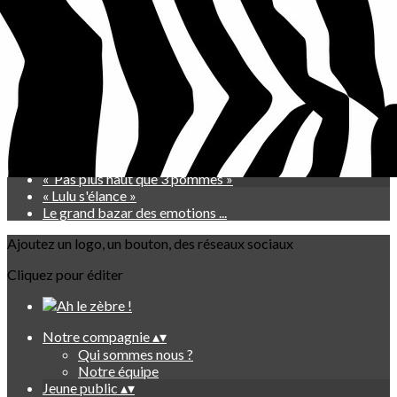
Exporter les lignes sélectionnées
Exporter toutes les colonnes
Exporter uniquement les colonnes affichées
Menu
<
>
« L'Ours, la Truite et la Banane »
« Les aventures du Pr Kompost »
« Pas plus haut que 3 pommes »
« Lulu s'élance »
Le grand bazar des emotions ...
Ajoutez un logo, un bouton, des réseaux sociaux
Cliquez pour éditer
Notre compagnie
▴
▾
Qui sommes nous ?
Notre équipe
Jeune public
▴
▾