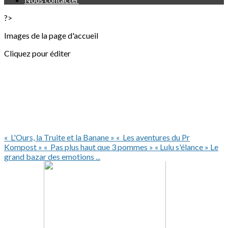
?>
Images de la page d'accueil
Cliquez pour éditer
« L'Ours, la Truite et la Banane »
« Les aventures du Pr
Kompost »
« Pas plus haut que 3 pommes »
« Lulu s'élance »
Le
grand bazar des emotions ...