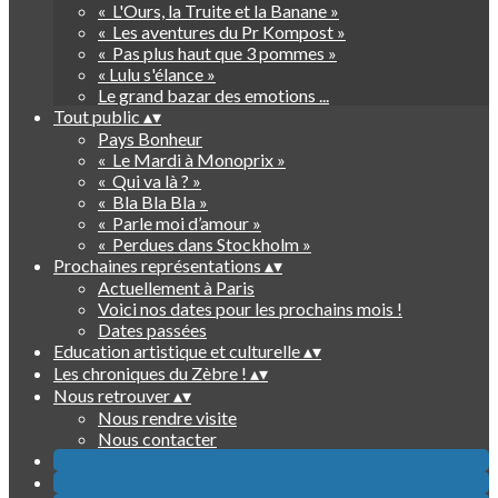
« L'Ours, la Truite et la Banane »
« Les aventures du Pr Kompost »
« Pas plus haut que 3 pommes »
« Lulu s'élance »
Le grand bazar des emotions ...
Tout public
▴
▾
Pays Bonheur
« Le Mardi à Monoprix »
« Qui va là ? »
« Bla Bla Bla »
« Parle moi d’amour »
« Perdues dans Stockholm »
Prochaines représentations
▴
▾
Actuellement à Paris
Voici nos dates pour les prochains mois !
Dates passées
Education artistique et culturelle
▴
▾
Les chroniques du Zèbre !
▴
▾
Nous retrouver
▴
▾
Nous rendre visite
Nous contacter