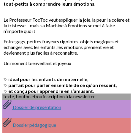
tout-petits à comprendre leurs émotions.
Le Professeur TocToc veut expliquer la joie, la peur, la colère et
la tristesse… mais sa Machine à Émotions se met à faire
n’importe quoi !
Entre gags, petites frayeurs rigolotes, objets magiques et
échanges avec les enfants, les émotions prennent vie et
deviennent plus faciles à reconnaître.
Un moment bienveillant et joyeux
✨
idéal pour les enfants de maternelle
,
✨
parfait pour parler ensemble de ce qu’on ressent
,
✨
et conçu pour apprendre en s’amusant
.
Texte, bouton et/ou inscription à la newsletter
Cliquez pour éditer
Dossier de présentation
Je m'abonne à la newsletter
Dossier pédagogique
OK