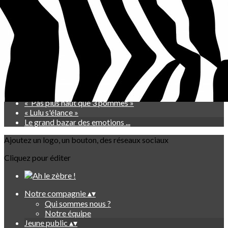
Exporter les lignes sélectionnées
Exporter toutes les colonnes
Exporter uniquement les colonnes affichées
Menu
<
>
« L'Ours, la Truite et la Banane »
« Les aventures du Pr Kompost »
« Pas plus haut que 3 pommes »
« Lulu s'élance »
Le grand bazar des emotions ...
Ajoutez un logo, un bouton, des réseaux sociaux
Cliquez pour éditer
Notre compagnie
▴
▾
Qui sommes nous ?
Notre équipe
Jeune public
▴
▾