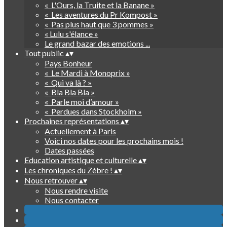
« L'Ours, la Truite et la Banane »
« Les aventures du Pr Kompost »
« Pas plus haut que 3 pommes »
« Lulu s'élance »
Le grand bazar des emotions ...
Tout public
▴
▾
Pays Bonheur
« Le Mardi à Monoprix »
« Qui va là ? »
« Bla Bla Bla »
« Parle moi d’amour »
« Perdues dans Stockholm »
Prochaines représentations
▴
▾
Actuellement à Paris
Voici nos dates pour les prochains mois !
Dates passées
Education artistique et culturelle
▴
▾
Les chroniques du Zèbre !
▴
▾
Nous retrouver
▴
▾
Nous rendre visite
Nous contacter