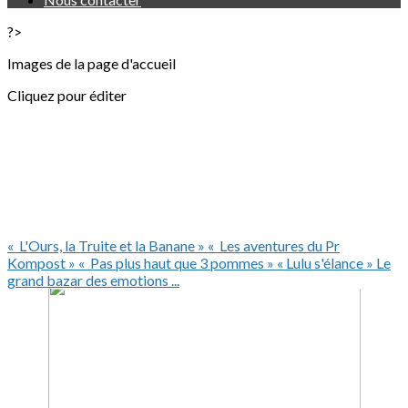
?>
Images de la page d'accueil
Cliquez pour éditer
« L'Ours, la Truite et la Banane »
« Les aventures du Pr
Kompost »
« Pas plus haut que 3 pommes »
« Lulu s'élance »
Le
grand bazar des emotions ...