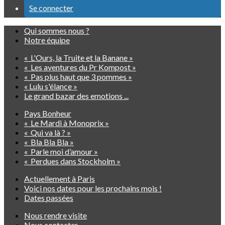
Se connecter
Qui sommes nous ?
Notre équipe
« L'Ours, la Truite et la Banane »
« Les aventures du Pr Kompost »
« Pas plus haut que 3 pommes »
« Lulu s'élance »
Le grand bazar des emotions ...
Pays Bonheur
« Le Mardi à Monoprix »
« Qui va là ? »
« Bla Bla Bla »
« Parle moi d’amour »
« Perdues dans Stockholm »
Actuellement à Paris
Voici nos dates pour les prochains mois !
Dates passées
Nous rendre visite
Nous contacter